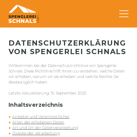
DATENSCHUTZERKLÄRUNG
VON
SPENGERLEI SCHNALS
Willkommen bei der Datenschutzrichtlinie von Spengerlei
Schnals. Diese Richtlinie hilft Ihnen zu verstehen, welche Daten
wir erheben, warum wir sie erheben und welche Rechte Sie
diesbezüglich haben.
Letzte Aktualisierung: 15. September 2025
Inhaltsverzeichnis
Anbieter und Verantwortlicher
Arten der erhobenen Daten
Art und Ort der Datenverarbeitung
Zwecke der Verarbeitung