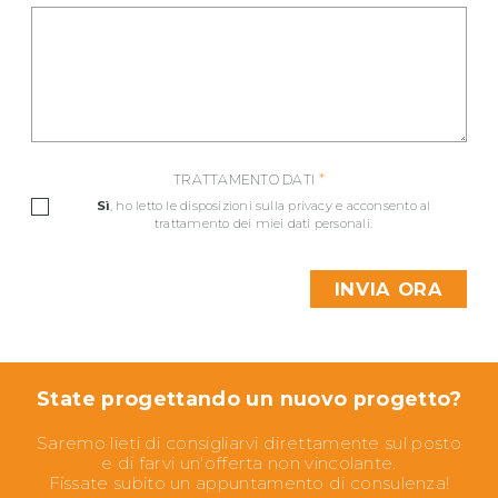
*
TRATTAMENTO DATI
Sì
, ho letto le
disposizioni sulla privacy
e acconsento al
trattamento dei miei dati personali.
State progettando un nuovo progetto?
Saremo lieti di consigliarvi direttamente sul posto
e di farvi un'offerta non vincolante.
Fissate subito un appuntamento di consulenza!