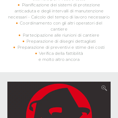
Pianificazione dei sistemi di protezione
anticaduta e degli intervalli di manutenzione
necessari - Calcolo del tempo di lavoro necessario
Coordinamento con gli altri operatori del
cantiere
Partecipazione alle riunioni di cantiere
Preparazione di disegni dettagliati
Preparazione di preventivi e stime dei costi
Verifica della fattibilità
e molto altro ancora