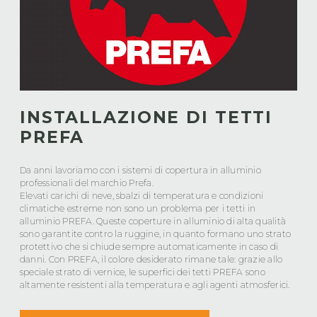
INSTALLAZIONE DI TETTI
PREFA
Da anni lavoriamo con i sistemi di copertura in alluminio
professionali del marchio Prefa.
Elevati carichi di neve, sbalzi di temperatura e condizioni
climatiche estreme non sono un problema per i tetti in
alluminio PREFA. Queste coperture in alluminio di alta qualità
sono garantite contro la ruggine, in quanto formano uno strato
protettivo che si chiude sempre automaticamente in caso di
danni. Con PREFA, il colore desiderato rimane tale: grazie allo
speciale strato di vernice, le superfici dei tetti PREFA sono
altamente resistenti alla temperatura e agli agenti atmosferici.